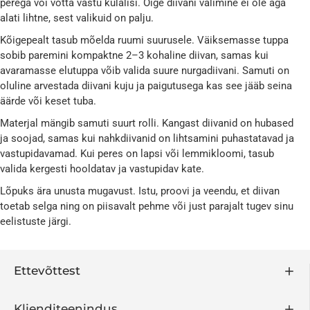
perega või võtta vastu külalisi. Õige diivani valimine ei ole aga
alati lihtne, sest valikuid on palju.
Kõigepealt tasub mõelda ruumi suurusele. Väiksemasse tuppa
sobib paremini kompaktne 2–3 kohaline diivan, samas kui
avaramasse elutuppa võib valida suure nurgadiivani. Samuti on
oluline arvestada diivani kuju ja paigutusega kas see jääb seina
äärde või keset tuba.
Materjal mängib samuti suurt rolli. Kangast diivanid on hubased
ja soojad, samas kui nahkdiivanid on lihtsamini puhastatavad ja
vastupidavamad. Kui peres on lapsi või lemmikloomi, tasub
valida kergesti hooldatav ja vastupidav kate.
Lõpuks ära unusta mugavust. Istu, proovi ja veendu, et diivan
toetab selga ning on piisavalt pehme või just parajalt tugev sinu
eelistuste järgi.
Ettevõttest
Klienditeenindus