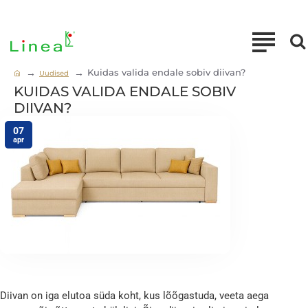
Kuidas valida endale sobiv diivan?
Uudised
h
KUIDAS VALIDA ENDALE SOBIV
o
m
DIIVAN?
e
07
apr
Diivan on iga elutoa süda koht, kus lõõgastuda, veeta aega